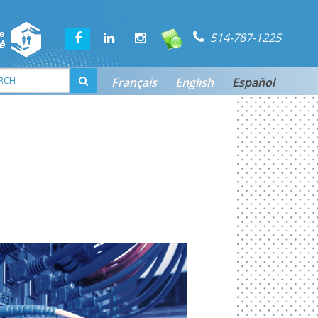
514-787-1225
Français
English
Español