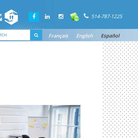
514-787-1225
Français
English
Español