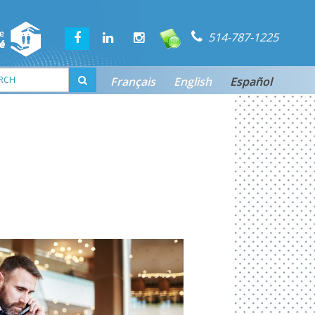
514-787-1225
Français
English
Español