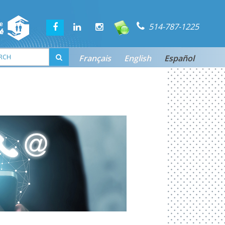
514-787-1225
Français
English
Español