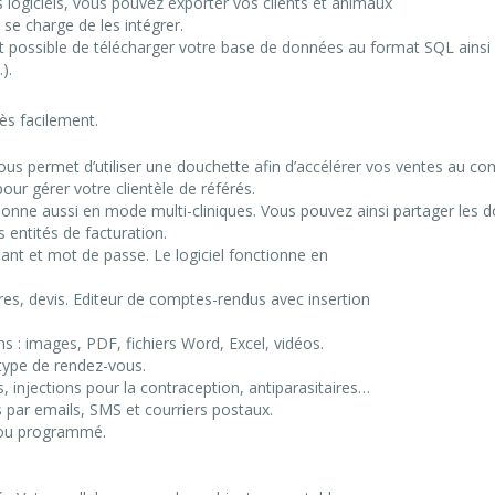
 logiciels, vous pouvez exporter vos clients et animaux
 se charge de les intégrer.
st possible de télécharger votre base de données au format SQL ainsi 
).
ès facilement.
us permet d’utiliser une douchette afin d’accélérer vos ventes au com
our gérer votre clientèle de référés.
ionne aussi en mode multi-cliniques. Vous pouvez ainsi partager les do
s entités de facturation.
ant et mot de passe. Le logiciel fonctionne en
es, devis. Editeur de comptes-­rendus avec insertion
ns : images, PDF, fichiers Word, Excel, vidéos.
type de rendez­-vous.
, injections pour la contraception, anti­parasitaires…
par emails, SMS et courriers postaux.
 ou programmé.