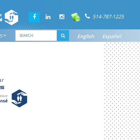
514-787-1225
S
English
Español