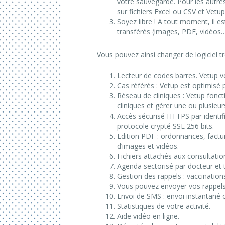
votre sauvegarde. Pour les autres
sur fichiers Excel ou CSV et Vetup
Soyez libre ! A tout moment, il e
transférés (images, PDF, vidéos…
Vous pouvez ainsi changer de logiciel tr
Lecteur de codes barres. Vetup vo
Cas référés : Vetup est optimisé p
Réseau de cliniques : Vetup fonct
cliniques et gérer une ou plusieur
Accès sécurisé HTTPS par identifi
protocole crypté SSL 256 bits.
Edition PDF : ordonnances, factur
d’images et vidéos.
Fichiers attachés aux consultatio
Agenda sectorisé par docteur et 
Gestion des rappels : vaccinations
Vous pouvez envoyer vos rappels 
Envoi de SMS : envoi instantané
Statistiques de votre activité.
Aide vidéo en ligne.