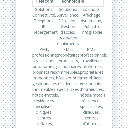
Télécom
Téchnologie
Solutions:
Solutions:
Solutions:
Connectivité,
Surveillance,
Affichage
Téléphonie
Détection,
dynamique,
IP,
Gestion
Publicité,
Hébergement
d’accès,
Infographie
Localisation,
équipments
PME,
PME,
PME,
professionnels,
propriétaires
professionnels,
travailleurs
immobiliers,
travailleurs
autonomes,
gestionnaires
autonomes,
propriétaires
d’immeubles,
propriétaires
immobiliers,
hôtels/motels,
immobiliers,
gestionnaires
résidences
gestionnaires
d’immeubles,
spécialisées
d’immeubles,
hôtels/motels,
hôtels/motels,
résidences
résidences
spécialisées,
spécialisées,
cliniques,
cliniques,
centres
centres
d’affaires,
d’affaires,