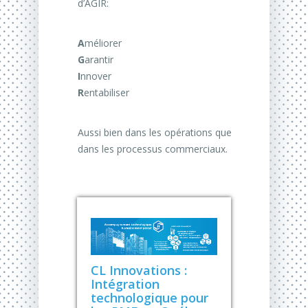
d’AGIR:
A
méliorer
G
arantir
I
nnover
R
entabiliser
Aussi bien dans les opérations que
dans les processus commerciaux.
CL Innovations :
Intégration
technologique pour